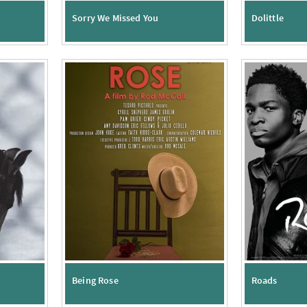
d
Sorry We Missed You
Dolittle
Being Rose
Roads