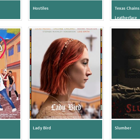
Hostiles
Texas Chains
Leatherface
Lady Bird
Slumber