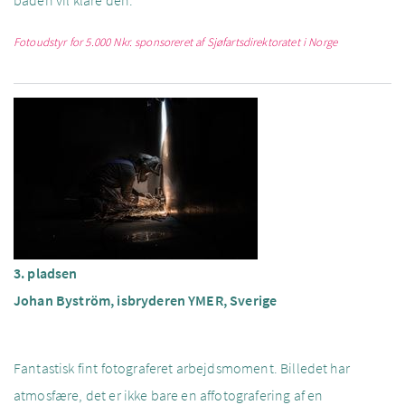
båden vil klare den.
Fotoudstyr for 5.000 Nkr. sponsoreret af Sjøfartsdirektoratet i Norge
3. pladsen
Johan Byström, isbryderen YMER, Sverige
Fantastisk fint fotograferet arbejdsmoment. Billedet har
atmosfære, det er ikke bare en affotografering af en