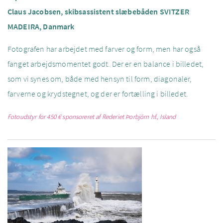
Claus Jacobsen, skibsassistent slæbebåden SVITZER
MADEIRA, Danmark
Fotografen har arbejdet med farver og form, men har også
fanget arbejdsmomentet godt. Der er en balance i billedet,
som vi synes om, både med hensyn til form, diagonaler,
farverne og krydstegnet, og der er fortælling i billedet.
Fotoudstyr for 450
€
sponsoreret af Rederiet Þorbjörn hf., Island