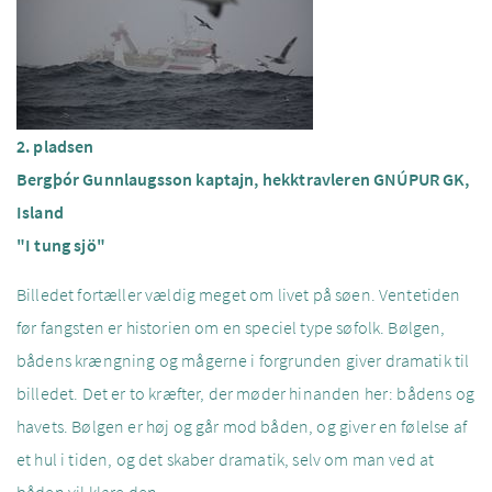
2. pladsen
Bergþór Gunnlaugsson kaptajn, hekktravleren GNÚPUR GK,
Island
"I tung sjö"
Billedet fortæller vældig meget om livet på søen. Ventetiden
før fangsten er historien om en speciel type søfolk. Bølgen,
bådens krængning og mågerne i forgrunden giver dramatik til
billedet. Det er to kræfter, der møder hinanden her: bådens og
havets. Bølgen er høj og går mod båden, og giver en følelse af
et hul i tiden, og det skaber dramatik, selv om man ved at