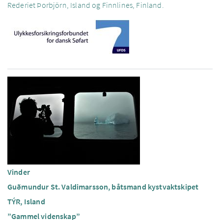
Rederiet Þorbjörn, Island og Finnlines, Finland.
Vinder
Guðmundur St. Valdimarsson, båtsmand kystvaktskipet
TÝR, Island
”Gammel videnskap”